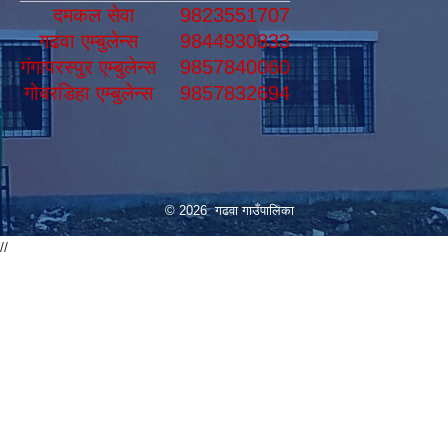
दमकल सेवा
9823551707
गढवा एम्बुलेन्स
9844930833
गंगापरस्पुर एम्बुलेन्स
9857840060
गोबरडिहा एम्बुलेन्स
9857832694
© 2026 गढवा गाउँपालिका
//