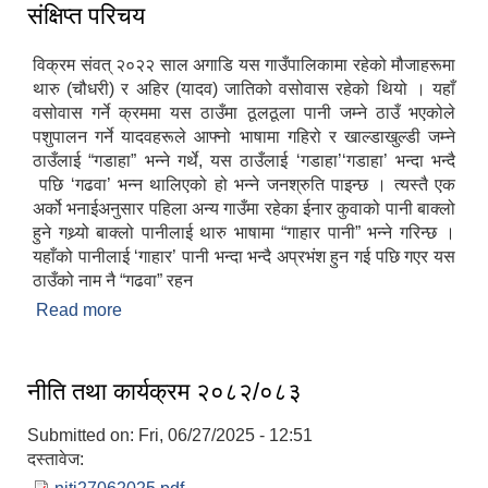
संक्षिप्त परिचय
विक्रम संवत् २०२२ साल अगाडि यस गाउँपालिकामा रहेको मौजाहरूमा
थारु (चौधरी) र अहिर (यादव) जातिको वसोवास रहेको थियो । यहाँ
वसोवास गर्ने क्रममा यस ठाउँमा ठूलठूला पानी जम्ने ठाउँ भएकोले
पशुपालन गर्ने यादवहरूले आफ्नो भाषामा गहिरो र खाल्डाखुल्डी जम्ने
ठाउँलाई “गडाहा” भन्ने गर्थे, यस ठाउँलाई ‘गडाहा’‘गडाहा’ भन्दा भन्दै
पछि ‘गढवा’ भन्न थालिएको हो भन्ने जनश्रुति पाइन्छ । त्यस्तै एक
अर्को भनाईअनुसार पहिला अन्य गाउँमा रहेका ईनार कुवाको पानी बाक्लो
हुने गथ्र्यो बाक्लो पानीलाई थारु भाषामा “गाहार पानी” भन्ने गरिन्छ ।
यहाँको पानीलाई ‘गाहार’ पानी भन्दा भन्दै अप्रभंश हुन गई पछि गएर यस
ठाउँको नाम नै “गढवा” रहन
Read more
about संक्षिप्त परिचय
नीति तथा कार्यक्रम २०८२/०८३
Submitted on:
Fri, 06/27/2025 - 12:51
दस्तावेज: