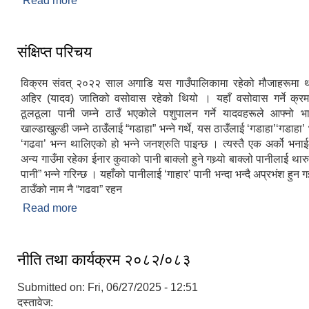
Read more
about संचित कोषबाट बिनियोजन हुने अनुमानको खर्च श
विवरण
संक्षिप्त परिचय
विक्रम संवत् २०२२ साल अगाडि यस गाउँपालिकामा रहेको मौजाहरूमा थ
अहिर (यादव) जातिको वसोवास रहेको थियो । यहाँ वसोवास गर्ने क्रम
ठूलठूला पानी जम्ने ठाउँ भएकोले पशुपालन गर्ने यादवहरूले आफ्नो भ
खाल्डाखुल्डी जम्ने ठाउँलाई “गडाहा” भन्ने गर्थे, यस ठाउँलाई ‘गडाहा’‘गडाहा’ 
‘गढवा’ भन्न थालिएको हो भन्ने जनश्रुति पाइन्छ । त्यस्तै एक अर्को भन
अन्य गाउँमा रहेका ईनार कुवाको पानी बाक्लो हुने गथ्र्यो बाक्लो पानीलाई थार
पानी” भन्ने गरिन्छ । यहाँको पानीलाई ‘गाहार’ पानी भन्दा भन्दै अप्रभंश हु
ठाउँको नाम नै “गढवा” रहन
Read more
about संक्षिप्त परिचय
नीति तथा कार्यक्रम २०८२/०८३
Submitted on:
Fri, 06/27/2025 - 12:51
दस्तावेज: