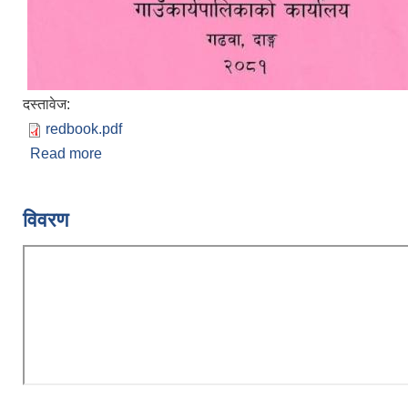
दस्तावेज:
redbook.pdf
Read more
about ब्यय अनुमानको विवरण (खर्च शिर्षकगत र स्रोतगत 
२०८१/०८२
विवरण