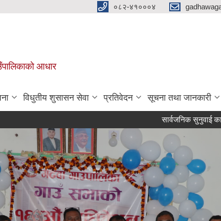
०८२-४१०००४
gadhawaga
गाउँपालिकाको आधार
जना
विधुतीय शुसासन सेवा
प्रतिवेदन
सूचना तथा जानकारी
सार्वजनिक सुनुवाई कार्यक्रम संच