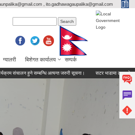
unpalika@gmail.com , ito.gadhawagaupalika@gmail.com
Search form
Search
ग्यालरी
बिशेगत कार्यालय
सम्पर्क
ालन हुने सम्बन्धि अत्यन्त जरुरी सूचना।
सटर भाडामा लगाउने सम्बन्धि सूच