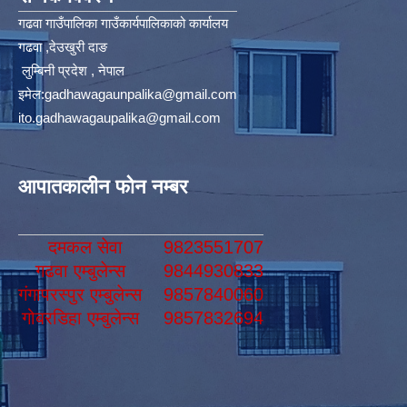
गढवा गाउँपालिका गाउँकार्यपालिकाको कार्यालय
गढवा ,देउखुरी दाङ
लुम्बिनी प्रदेश , नेपाल
इमेल:
gadhawagaunpalika@gmail.com
ito.gadhawagaupalika@gmail.com
आपातकालीन फोन नम्बर
दमकल सेवा
9823551707
गढवा एम्बुलेन्स
9844930833
गंगापरस्पुर एम्बुलेन्स
9857840060
गोबरडिहा एम्बुलेन्स
9857832694