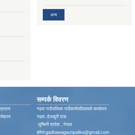
अन्य
सम्पर्क विवरण
त्रालय
गढवा गाउँपालिका गाउँकार्यपालिकाको कार्यालय
्यक्रम
गढवा ,देउखुरी दाङ
लुम्बिनी प्रदेश , नेपाल
इमेल:
gadhawagaunpalika@gmail.com