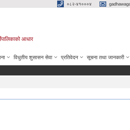
०८२-४१०००४
gadhawaga
गाउँपालिकाको आधार
जना
विधुतीय शुसासन सेवा
प्रतिवेदन
सूचना तथा जानकारी
सार्