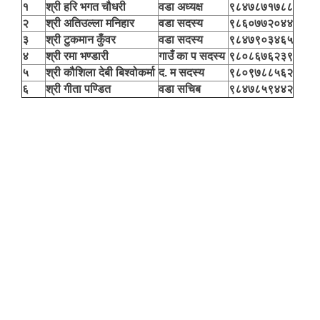
१
श्री हरि भगत चौधरी
वडा अध्यक्ष
९८४७८७१७८८
२
श्री अतिउल्ला मनिहार
वडा सदस्य
९८६०७७२०४४
३
श्री टुकमान कुँवर
वडा सदस्य
९८४७९०३४६५
४
श्री रमा भण्डारी
गाउँ का प सदस्य
९८०८६७६२३९
५
श्री कौशिला देबी बिश्वोकर्मा
द. म सदस्य
९८०९७८८५६२
६
श्री गीता पण्डित
वडा सचिब
९८४७८५९४४२