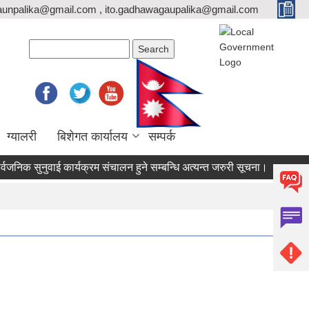
unpalika@gmail.com , ito.gadhawagaupalika@gmail.com
Search form
Search
ग्यालरी
बिशेगत कार्यालय
सम्पर्क
क सुनुवाई कार्यक्रम संचालन हुने सम्बन्धि अत्यन्त जरुरी सूचना।
सटर भाडाम