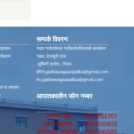
सम्पर्क विवरण
त्रालय
गढवा गाउँपालिका गाउँकार्यपालिकाको कार्यालय
्यक्रम
गढवा ,देउखुरी दाङ
लुम्बिनी प्रदेश , नेपाल
इमेल:
gadhawagaunpalika@gmail.com
ito.gadhawagaupalika@gmail.com
 वा स्वायत्त
​
आपातकालीन फोन नम्बर
दमकल सेवा
9823551707
गढवा एम्बुलेन्स
9844930833
गंगापरस्पुर एम्बुलेन्स
9857840060