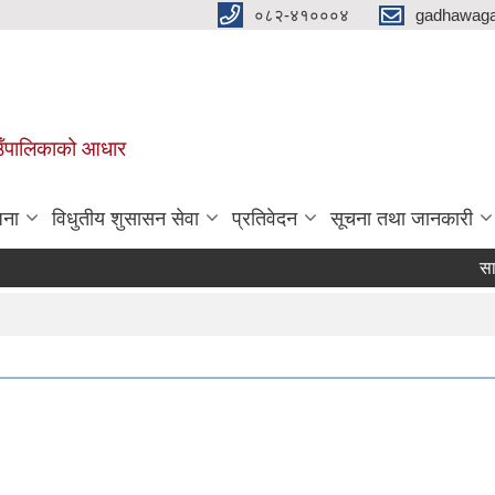
०८२-४१०००४
gadhawaga
गाउँपालिकाको आधार
जना
विधुतीय शुसासन सेवा
प्रतिवेदन
सूचना तथा जानकारी
सार्वजनि