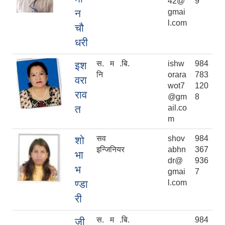
42@
9
न
gmai
l.com
चौ
धरी
स. म .बि.
ishw
984
इश
नि
orara
783
वरा
wot7
120
राव
@gm
8
त
ail.co
m
सव
shov
984
शो
इन्जिनियर
abhn
367
भा
dr@
936
भ
gmai
7
ण्डा
l.com
री
स. म .बि.
984
जी