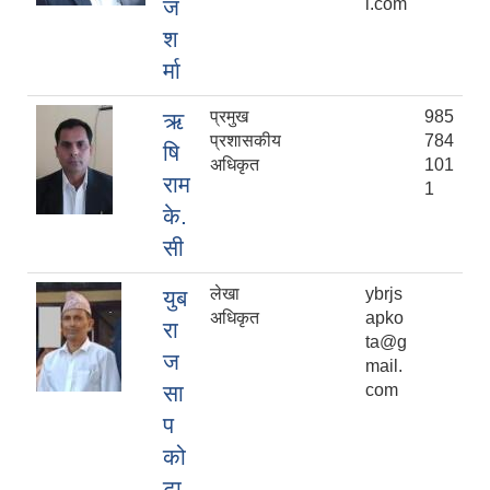
ज
l.com
श
र्मा
प्रमुख
985
ऋ
प्रशासकीय
784
षि
अधिकृत
101
राम
1
के.
सी
लेखा
ybrjs
युब
अधिकृत
apko
रा
ta@g
ज
mail.
सा
com
प
को
टा