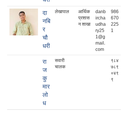
लेखापाल
आर्थिक
danb
986
दा
प्रशास
ircha
670
नबि
न शाखा
udha
225
र
ry25
1
चौ
1@g
mail.
धरी
com
सवारी
९८४
रा
चालक
७८९
ज
०४९
कु
९
मार
लो
ध