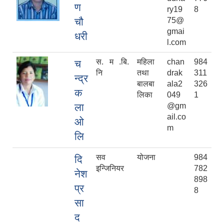
ण
ry19
8
चौ
75@
gmai
धरी
l.com
स. म .बि.
महिला
chan
984
च
नि
तथा
drak
311
न्द्र
बालबा
ala2
326
क
लिका
049
1
ला
@gm
ail.co
ओ
m
लि
सव
योजना
984
दि
इन्जिनियर
782
नेश
898
प्र
8
सा
द