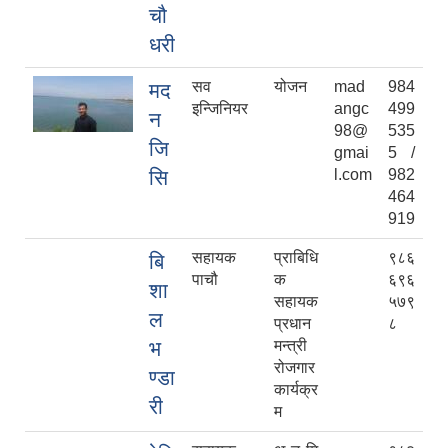
चौ
धरी
सव
योजन
mad
984
मद
इन्जिनियर
angc
499
न
98@
535
जि
gmai
5 /
सि
l.com
982
464
919
सहायक
प्राबिधि
९८६
बि
पाचौ
क
६९६
शा
सहायक
५७९
ल
प्रधान
८
भ
मन्त्री
रोजगार
ण्डा
कार्यक्र
री
म