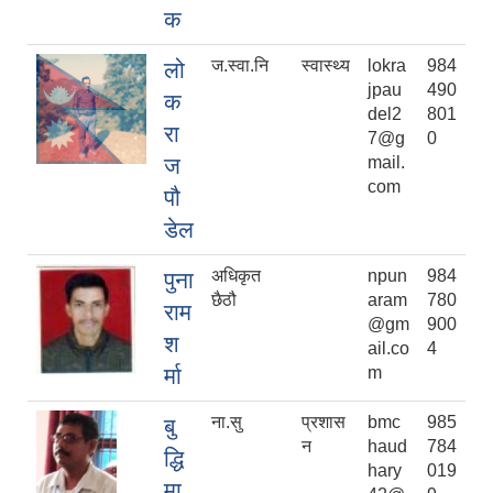
क
ज.स्वा.नि
स्वास्थ्य
lokra
984
लो
jpau
490
क
del2
801
रा
7@g
0
ज
mail.
com
पौ
डेल
अधिकृत
npun
984
पुना
छैठौ
aram
780
राम
@gm
900
श
ail.co
4
र्मा
m
ना.सु
प्रशास
bmc
985
बु
न
haud
784
द्धि
hary
019
मा