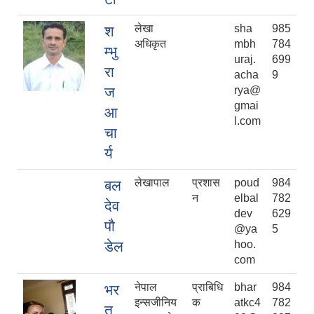
लेखा
sha
985
श
अधिकृत
mbh
784
म्भु
uraj.
699
रा
acha
9
ज
rya@
gmai
आ
l.com
चा
र्य
लेखापाल
प्रशास
poud
984
बल
न
elbal
782
देव
dev
629
पौ
@ya
5
डेल
hoo.
com
नेपाल
प्राबिधि
bhar
984
भर
इन्सजीनिय
क
atkc4
782
त