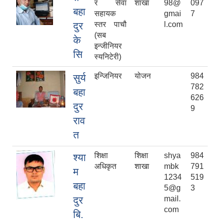
र सेवा
शाखा
98@
097
बहा
सहायक
gmai
7
दुर
स्तर पाचौ
l.com
(सब
के
इन्जीनियर
सि
स्यनिटेरी)
इन्जिनियर
योजन
984
सुर्य
782
बहा
626
दुर
9
राव
त
शिक्षा
शिक्षा
shya
984
श्या
अधिकृत
शाखा
mbk
791
म
1234
519
बहा
5@g
3
दुर
mail.
com
बि.