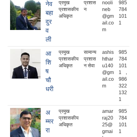
प्रमुख
प्रशास
nooli
985
नेव
प्रशासकीय
न
neb
784
बहा
अधिकृत
@gm
101
दुर
ail.co
1
व
m
ली
प्रमुख
सामान्य
ashis
985
आ
प्रशासकीय
प्रशास
hthar
784
शि
अधिकृत
न सेवा
u140
101
ष
@gm
1 ,
चौ
ail.co
986
m
322
धरी
132
1
प्रमुख
amar
985
अ
प्रशासकीय
raj20
784
म्मर
अधिकृत
25@
101
रा
gmai
1