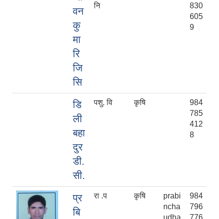
नि
830
वन
605
कु
9
मा
रि
जि
सि
पशु. वि
कृषि
984
डि
785
ली
412
बहा
8
दुर
डी.
सी.
रा .प
कृषि
prabi
984
प्र
ncha
796
बि
udha
776