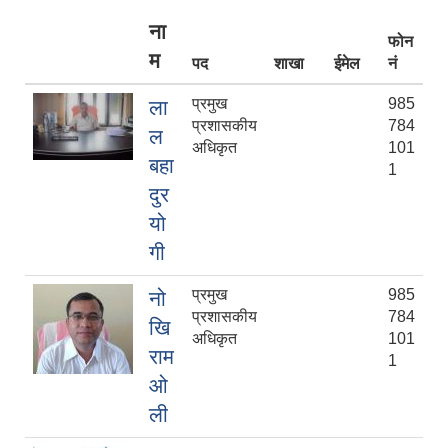
ना
फोन
म
पद
शाखा
ईमेल
नं
प्रमुख
985
ला
प्रशासकीय
784
ल
अधिकृत
101
बहा
1
दुर
यो
गी
प्रमुख
985
नो
प्रशासकीय
784
खि
अधिकृत
101
राम
1
ओ
ली