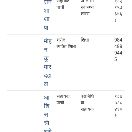
सहायक
अ न मि
९८२
रेनि
पाचौ
स्वास्थ्य
९५७
शा
शाखा
३४६
था
८
पा
श्रोत
शिक्षा
984
मोह
ब्यक्ति शिक्षा
499
न
944
कु
5
मार
दहा
ल
सहायक
प्राबिधि
९८४
आ
पाचौ
क
५८८
शि
सहायक
४९०
स
९
चौ
धरी