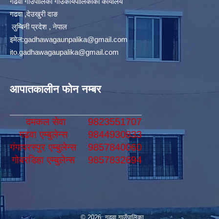
गढवा गाउँपालिका गाउँकार्यपालिकाको कार्यालय
गढवा ,देउखुरी दाङ
लुम्बिनी प्रदेश , नेपाल
इमेल:
gadhawagaunpalika@gmail.com
ito.gadhawagaupalika@gmail.com
आपातकालीन फोन नम्बर
दमकल सेवा
9823551707
गढवा एम्बुलेन्स
9844930833
गंगापरस्पुर एम्बुलेन्स
9857840060
गोबरडिहा एम्बुलेन्स
9857832694
© 2026 गढवा गाउँपालिका