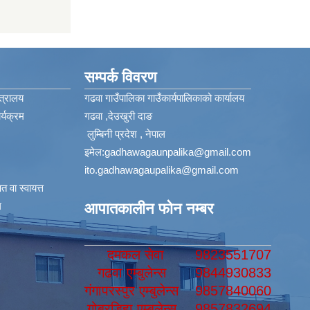
सम्पर्क विवरण
त्रालय
गढवा गाउँपालिका गाउँकार्यपालिकाको कार्यालय
्यक्रम
गढवा ,देउखुरी दाङ
लुम्बिनी प्रदेश , नेपाल
इमेल:
gadhawagaunpalika@gmail.com
ito.gadhawagaupalika@gmail.com
 वा स्वायत्त
​
आपातकालीन फोन नम्बर
दमकल सेवा
9823551707
गढवा एम्बुलेन्स
9844930833
गंगापरस्पुर एम्बुलेन्स
9857840060
गोबरडिहा एम्बुलेन्स
9857832694