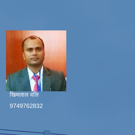
खिमलाल वलि
9749762832