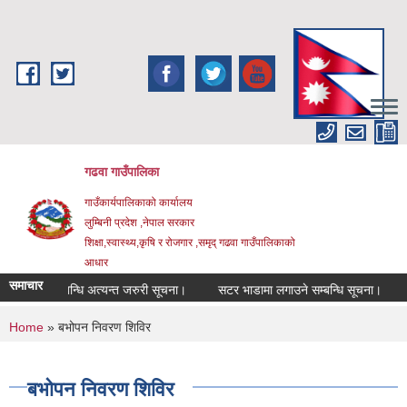
Skip to main content
गढवा गाउँपालिका
गाउँकार्यपालिकाको कार्यालय
लुम्बिनी प्रदेश ,नेपाल सरकार
शिक्षा,स्वास्थ्य,कृषि र रोजगार ,समृद् गढवा गाउँपालिकाको
आधार
समाचार
न हुने सम्बन्धि अत्यन्त जरुरी सूचना।
सटर भाडामा लगाउने सम्बन्धि सूचना।
नदि
You are here
Home
» बभोपन निवरण शिविर
बभोपन निवरण शिविर