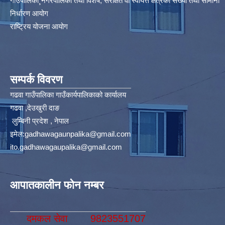
गाउँपालिका¸नगरपालिका तथा विशेष, संरक्षित वा स्वायत्त क्षेत्रको संख्या तथा सीमाना
निर्धारण आयोग​
राष्ट्रिय योजना आयोग
सम्पर्क विवरण
गढवा गाउँपालिका गाउँकार्यपालिकाको कार्यालय
गढवा ,देउखुरी दाङ
लुम्बिनी प्रदेश , नेपाल
इमेल:
gadhawagaunpalika@gmail.com
ito.gadhawagaupalika@gmail.com
आपातकालीन फोन नम्बर
दमकल सेवा
9823551707