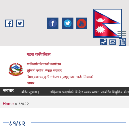
Skip to main content
गढवा गाउँपालिका
गाउँकार्यपालिकाको कार्यालय
लुम्बिनी प्रदेश ,नेपाल सरकार
शिक्षा,स्वास्थ्य,कृषि र रोजगार ,समृद् गढवा गाउँपालिकाको
आधार
समाचार
लगाउने सम्बन्धि सूचना।
नदिजन्य पदार्थको विक्रि व्यवस्थापन सम्बन्धि विधुतिय बोलपत
You are here
Home
» ८१/८२
८१/८२