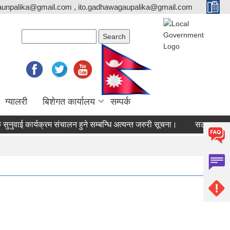
unpalika@gmail.com , ito.gadhawagaupalika@gmail.com
Search form
Search
ग्यालरी
बिशेगत कार्यालय
सम्पर्क
ई कार्यक्रम संचालन हुने सम्बन्धि अत्यन्त जरुरी सूचना।
सटर भाडामा लगाउन