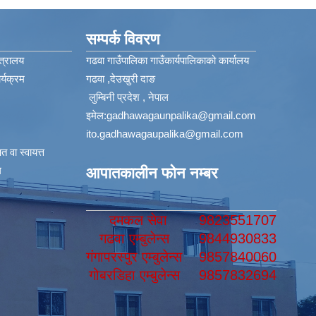
सम्पर्क विवरण
त्रालय
गढवा गाउँपालिका गाउँकार्यपालिकाको कार्यालय
्यक्रम
गढवा ,देउखुरी दाङ
लुम्बिनी प्रदेश , नेपाल
इमेल:
gadhawagaunpalika@gmail.com
ito.gadhawagaupalika@gmail.com
 वा स्वायत्त
​
आपातकालीन फोन नम्बर
दमकल सेवा
9823551707
गढवा एम्बुलेन्स
9844930833
गंगापरस्पुर एम्बुलेन्स
9857840060
गोबरडिहा एम्बुलेन्स
9857832694